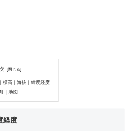
次
｜標高｜海抜｜緯度経度
町｜地図
度経度