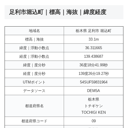
足利市堀込町｜標高｜海抜｜緯度経度
地域名
栃木県 足利市 堀込町
標高｜海抜
33.1m
緯度｜浮動小数点
36.311665
経度｜浮動小数点
139.438687
緯度｜度分秒
36度18分41.99秒
経度｜度分秒
139度26分19.27秒
UTMポイント
54SUF59831964
データソース
DEM5A
栃木県
都道府県名
トチギケン
TOCHIGI KEN
都道府県コード
09