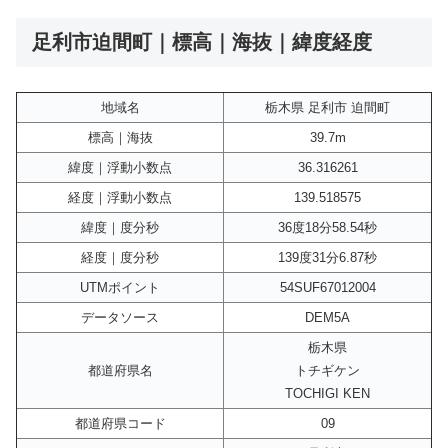
足利市迫間町｜標高｜海抜｜緯度経度
地域名
栃木県 足利市 迫間町
標高｜海抜
39.7m
緯度｜浮動小数点
36.316261
経度｜浮動小数点
139.518575
緯度｜度分秒
36度18分58.54秒
経度｜度分秒
139度31分6.87秒
UTMポイント
54SUF67012004
データソース
DEM5A
栃木県
都道府県名
トチギケン
TOCHIGI KEN
都道府県コード
09