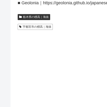
■ Geolonia｜https://geolonia.github.io/japanes
栃木県の標高｜海抜
宇都宮市の標高｜海抜