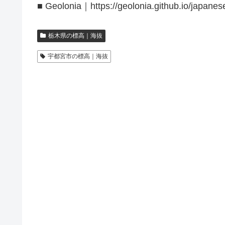
■ Geolonia｜https://geolonia.github.io/japanes
栃木県の標高｜海抜
宇都宮市の標高｜海抜