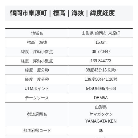
鶴岡市東原町｜標高｜海抜｜緯度経度
地域名
山形県 鶴岡市 東原町
標高｜海抜
15.0m
緯度｜浮動小数点
38.720447
経度｜浮動小数点
139.844773
緯度｜度分秒
38度43分13.61秒
経度｜度分秒
139度50分41.18秒
UTMポイント
54SUH99578638
データソース
DEM5A
山形県
都道府県名
ヤマガタケン
YAMAGATA KEN
都道府県コード
06