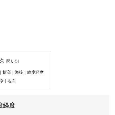
次
｜標高｜海抜｜緯度経度
添｜地図
度経度