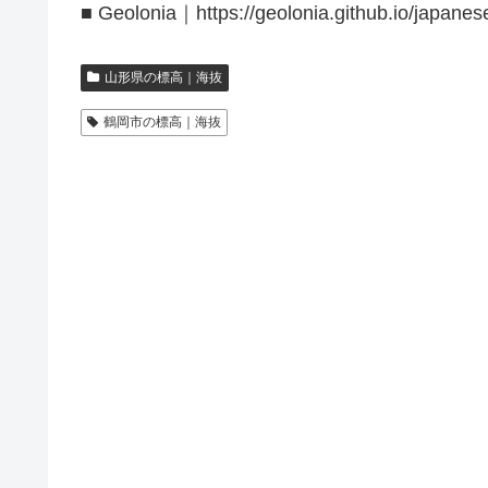
■ Geolonia｜https://geolonia.github.io/japanes
山形県の標高｜海抜
鶴岡市の標高｜海抜