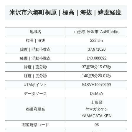
米沢市六郷町桐原｜標高｜海抜｜緯度経度
地域名
山形県 米沢市 六郷町桐原
標高｜海抜
223.3m
緯度｜浮動小数点
37.971020
経度｜浮動小数点
140.088892
緯度｜度分秒
37度58分15.67秒
経度｜度分秒
140度5分20.01秒
UTMポイント
54SVH19970299
データソース
DEM5A
山形県
都道府県名
ヤマガタケン
YAMAGATA KEN
都道府県コード
06