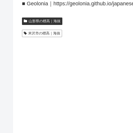
■ Geolonia｜https://geolonia.github.io/japanes
山形県の標高｜海抜
米沢市の標高｜海抜