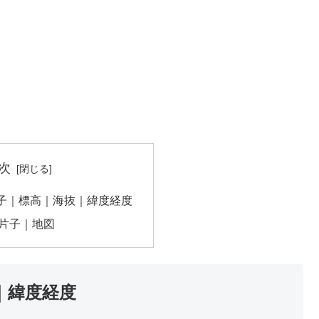
次
子｜標高｜海抜｜緯度経度
片子｜地図
｜緯度経度