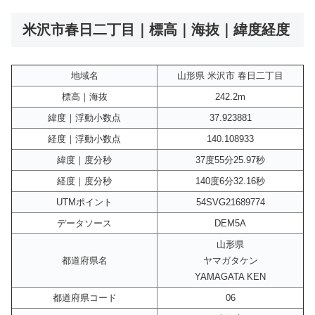
米沢市春日二丁目｜標高｜海抜｜緯度経度
地域名
山形県 米沢市 春日二丁目
標高｜海抜
242.2m
緯度｜浮動小数点
37.923881
経度｜浮動小数点
140.108933
緯度｜度分秒
37度55分25.97秒
経度｜度分秒
140度6分32.16秒
UTMポイント
54SVG21689774
データソース
DEM5A
山形県
都道府県名
ヤマガタケン
YAMAGATA KEN
都道府県コード
06