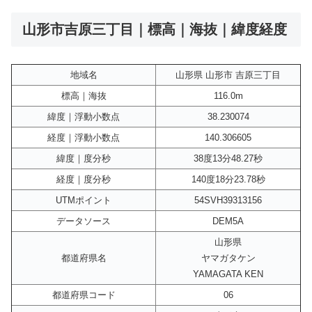
山形市吉原三丁目｜標高｜海抜｜緯度経度
地域名
山形県 山形市 吉原三丁目
標高｜海抜
116.0m
緯度｜浮動小数点
38.230074
経度｜浮動小数点
140.306605
緯度｜度分秒
38度13分48.27秒
経度｜度分秒
140度18分23.78秒
UTMポイント
54SVH39313156
データソース
DEM5A
山形県
都道府県名
ヤマガタケン
YAMAGATA KEN
都道府県コード
06