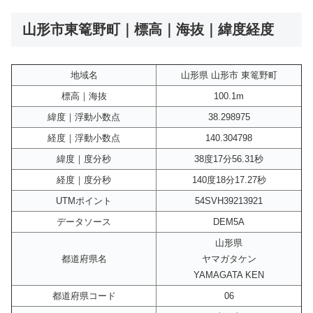
山形市東篭野町｜標高｜海抜｜緯度経度
地域名
山形県 山形市 東篭野町
標高｜海抜
100.1m
緯度｜浮動小数点
38.298975
経度｜浮動小数点
140.304798
緯度｜度分秒
38度17分56.31秒
経度｜度分秒
140度18分17.27秒
UTMポイント
54SVH39213921
データソース
DEM5A
山形県
都道府県名
ヤマガタケン
YAMAGATA KEN
都道府県コード
06