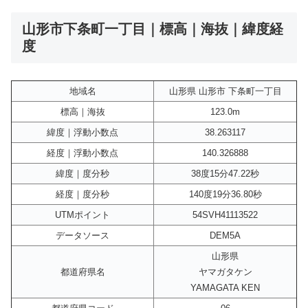
山形市下条町一丁目｜標高｜海抜｜緯度経
度
地域名
山形県 山形市 下条町一丁目
標高｜海抜
123.0m
緯度｜浮動小数点
38.263117
経度｜浮動小数点
140.326888
緯度｜度分秒
38度15分47.22秒
経度｜度分秒
140度19分36.80秒
UTMポイント
54SVH41113522
データソース
DEM5A
山形県
都道府県名
ヤマガタケン
YAMAGATA KEN