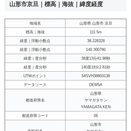
山形市京旦｜標高｜海抜｜緯度経度
地域名
山形県 山形市 京旦
標高｜海抜
111.5m
緯度｜浮動小数点
38.228328
経度｜浮動小数点
140.300780
緯度｜度分秒
38度13分41.98秒
経度｜度分秒
140度18分2.81秒
UTMポイント
54SVH38803138
データソース
DEM5A
山形県
都道府県名
ヤマガタケン
YAMAGATA KEN
都道府県コード
06
山形市