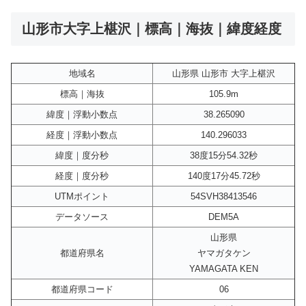
山形市大字上椹沢｜標高｜海抜｜緯度経度
地域名
山形県 山形市 大字上椹沢
標高｜海抜
105.9m
緯度｜浮動小数点
38.265090
経度｜浮動小数点
140.296033
緯度｜度分秒
38度15分54.32秒
経度｜度分秒
140度17分45.72秒
UTMポイント
54SVH38413546
データソース
DEM5A
山形県
都道府県名
ヤマガタケン
YAMAGATA KEN
都道府県コード
06