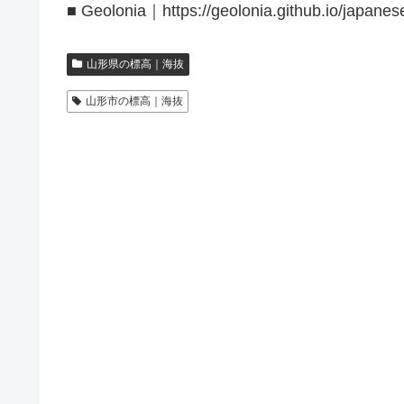
■ Geolonia｜https://geolonia.github.io/japanes
山形県の標高｜海抜
山形市の標高｜海抜