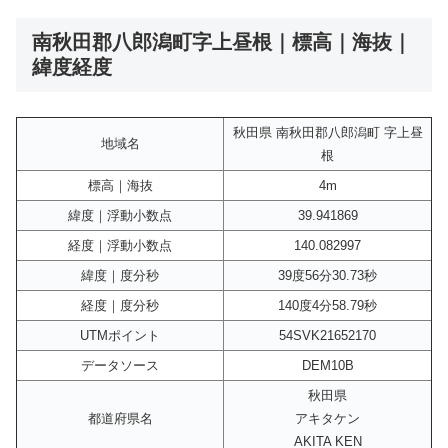
南秋田郡八郎潟町字上昼根｜標高｜海抜｜
緯度経度
秋田県 南秋田郡八郎潟町 字上昼
地域名
根
標高｜海抜
4m
緯度｜浮動小数点
39.941869
経度｜浮動小数点
140.082997
緯度｜度分秒
39度56分30.73秒
経度｜度分秒
140度4分58.79秒
UTMポイント
54SVK21652170
データソース
DEM10B
秋田県
都道府県名
アキタケン
AKITA KEN