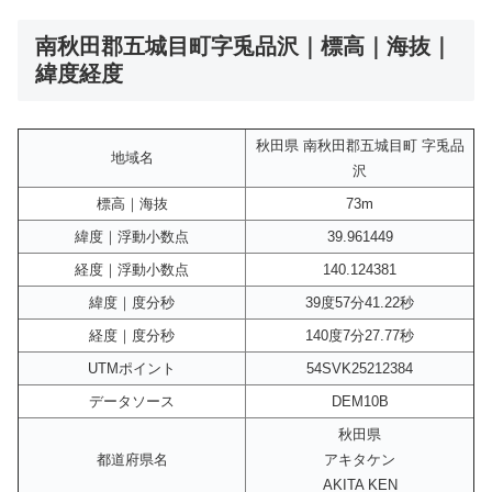
南秋田郡五城目町字兎品沢｜標高｜海抜｜
緯度経度
秋田県 南秋田郡五城目町 字兎品
地域名
沢
標高｜海抜
73m
緯度｜浮動小数点
39.961449
経度｜浮動小数点
140.124381
緯度｜度分秒
39度57分41.22秒
経度｜度分秒
140度7分27.77秒
UTMポイント
54SVK25212384
データソース
DEM10B
秋田県
都道府県名
アキタケン
AKITA KEN