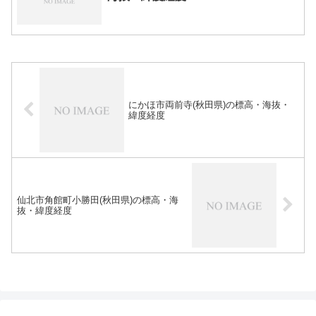
にかほ市両前寺(秋田県)の標高・海抜・
緯度経度
仙北市角館町小勝田(秋田県)の標高・海
抜・緯度経度