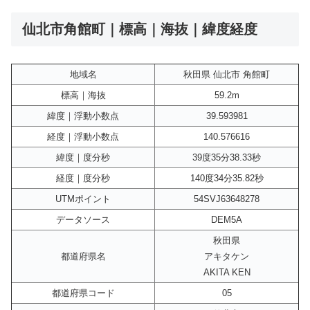
仙北市角館町｜標高｜海抜｜緯度経度
地域名
秋田県 仙北市 角館町
標高｜海抜
59.2m
緯度｜浮動小数点
39.593981
経度｜浮動小数点
140.576616
緯度｜度分秒
39度35分38.33秒
経度｜度分秒
140度34分35.82秒
UTMポイント
54SVJ63648278
データソース
DEM5A
秋田県
都道府県名
アキタケン
AKITA KEN
都道府県コード
05