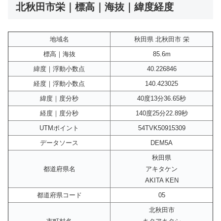
北秋田市栄｜標高｜海抜｜緯度経度
地域名
秋田県 北秋田市 栄
標高｜海抜
85.6m
緯度｜浮動小数点
40.226846
経度｜浮動小数点
140.423025
緯度｜度分秒
40度13分36.65秒
経度｜度分秒
140度25分22.89秒
UTMポイント
54TVK50915309
データソース
DEM5A
秋田県
都道府県名
アキタケン
AKITA KEN
都道府県コード
05
北秋田市