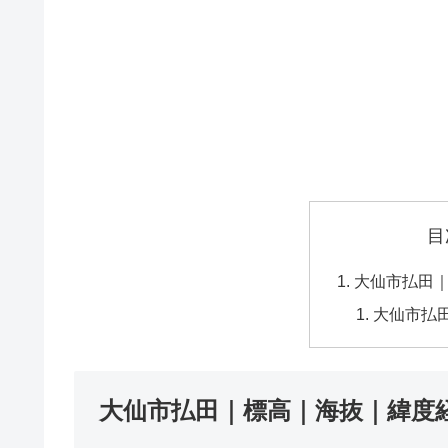
目
大仙市払田
大仙市払
大仙市払田｜標高｜海抜｜緯度