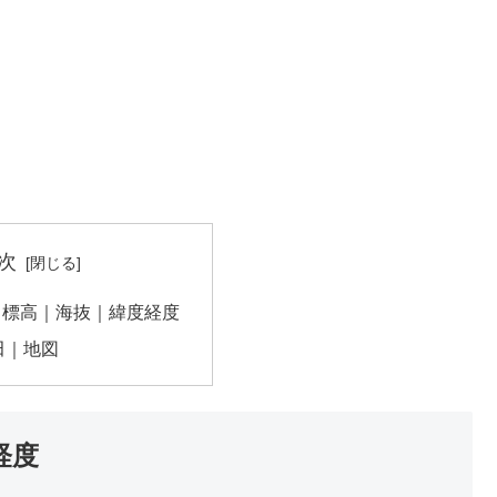
次
｜標高｜海抜｜緯度経度
田｜地図
経度