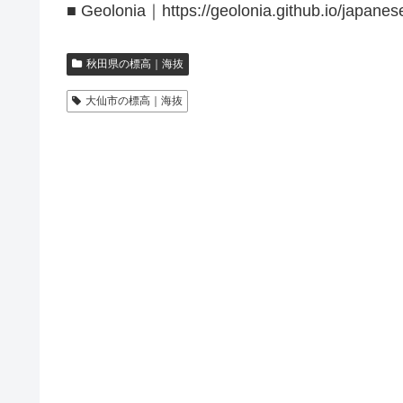
■ Geolonia｜https://geolonia.github.io/japanes
秋田県の標高｜海抜
大仙市の標高｜海抜