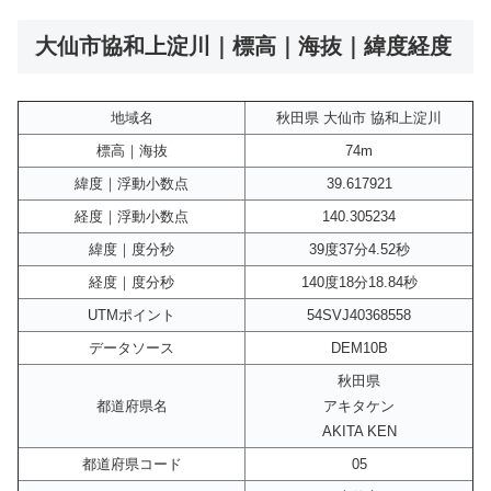
大仙市協和上淀川｜標高｜海抜｜緯度経度
地域名
秋田県 大仙市 協和上淀川
標高｜海抜
74m
緯度｜浮動小数点
39.617921
経度｜浮動小数点
140.305234
緯度｜度分秒
39度37分4.52秒
経度｜度分秒
140度18分18.84秒
UTMポイント
54SVJ40368558
データソース
DEM10B
秋田県
都道府県名
アキタケン
AKITA KEN
都道府県コード
05