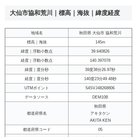
大仙市協和荒川｜標高｜海抜｜緯度経度
地域名
秋田県 大仙市 協和荒川
標高｜海抜
145m
緯度｜浮動小数点
39.640826
経度｜浮動小数点
140.397078
緯度｜度分秒
39度38分26.97秒
経度｜度分秒
140度23分49.48秒
UTMポイント
54SVJ48268806
データソース
DEM10B
秋田県
都道府県名
アキタケン
AKITA KEN
都道府県コード
05