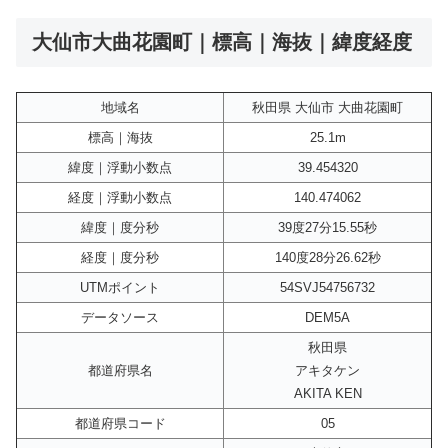
大仙市大曲花園町｜標高｜海抜｜緯度経度
地域名
秋田県 大仙市 大曲花園町
標高｜海抜
25.1m
緯度｜浮動小数点
39.454320
経度｜浮動小数点
140.474062
緯度｜度分秒
39度27分15.55秒
経度｜度分秒
140度28分26.62秒
UTMポイント
54SVJ54756732
データソース
DEM5A
秋田県
都道府県名
アキタケン
AKITA KEN
都道府県コード
05