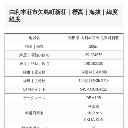
由利本荘市矢島町新荘｜標高｜海抜｜緯度
経度
地域名
秋田県 由利本荘市 矢島町新荘
標高｜海抜
289m
緯度｜浮動小数点
39.234675
経度｜浮動小数点
140.193130
緯度｜度分秒
39度14分4.83秒
経度｜度分秒
140度11分35.27秒
UTMポイント
54SVJ30364312
データソース
DEM10B
秋田県
都道府県名
アキタケン
AKITA KEN