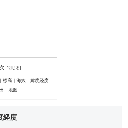
次
｜標高｜海抜｜緯度経度
田｜地図
度経度