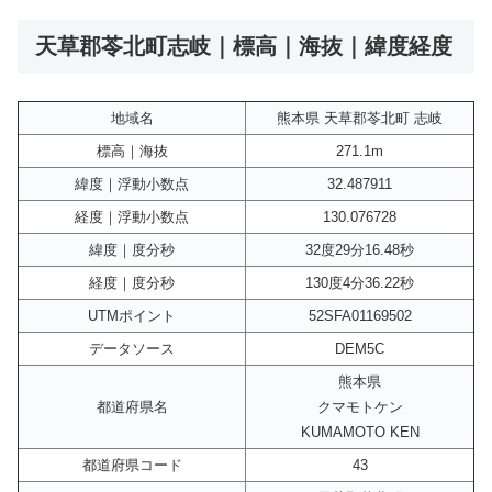
天草郡苓北町志岐｜標高｜海抜｜緯度経度
地域名
熊本県 天草郡苓北町 志岐
標高｜海抜
271.1m
緯度｜浮動小数点
32.487911
経度｜浮動小数点
130.076728
緯度｜度分秒
32度29分16.48秒
経度｜度分秒
130度4分36.22秒
UTMポイント
52SFA01169502
データソース
DEM5C
熊本県
都道府県名
クマモトケン
KUMAMOTO KEN
都道府県コード
43