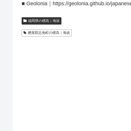
■ Geolonia｜https://geolonia.github.io/japanes
福岡県の標高｜海抜
糟屋郡志免町の標高｜海抜