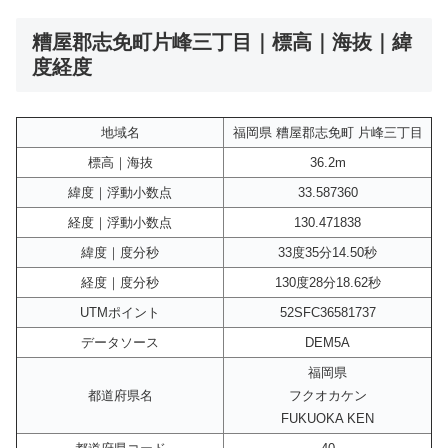
糟屋郡志免町片峰三丁目｜標高｜海抜｜緯
度経度
地域名
福岡県 糟屋郡志免町 片峰三丁目
標高｜海抜
36.2m
緯度｜浮動小数点
33.587360
経度｜浮動小数点
130.471838
緯度｜度分秒
33度35分14.50秒
経度｜度分秒
130度28分18.62秒
UTMポイント
52SFC36581737
データソース
DEM5A
福岡県
都道府県名
フクオカケン
FUKUOKA KEN