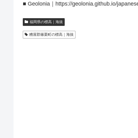
■ Geolonia｜https://geolonia.github.io/japanes
福岡県の標高｜海抜
糟屋郡篠栗町の標高｜海抜