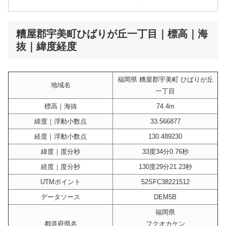
糟屋郡宇美町ひばりが丘一丁目｜標高｜海
抜｜緯度経度
福岡県 糟屋郡宇美町 ひばりが丘
地域名
一丁目
標高｜海抜
74.4m
緯度｜浮動小数点
33.566877
経度｜浮動小数点
130.489230
緯度｜度分秒
33度34分0.76秒
経度｜度分秒
130度29分21.23秒
UTMポイント
52SFC38221512
データソース
DEM5B
福岡県
都道府県名
フクオカケン