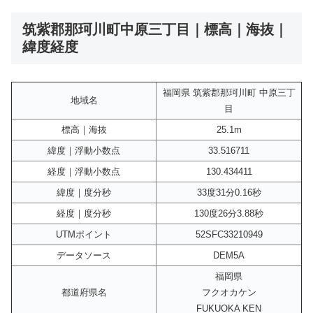
筑紫郡那珂川町中原三丁目｜標高｜海抜｜
緯度経度
福岡県 筑紫郡那珂川町 中原三丁
地域名
目
標高｜海抜
25.1m
緯度｜浮動小数点
33.516711
経度｜浮動小数点
130.434411
緯度｜度分秒
33度31分0.16秒
経度｜度分秒
130度26分3.88秒
UTMポイント
52SFC33210949
データソース
DEM5A
福岡県
都道府県名
フクオカケン
FUKUOKA KEN