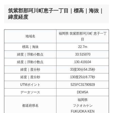
筑紫郡那珂川町恵子一丁目｜標高｜海抜｜
緯度経度
福岡県 筑紫郡那珂川町 恵子一丁
地域名
目
標高｜海抜
22.7m
緯度｜浮動小数点
33.515070
経度｜浮動小数点
130.419104
緯度｜度分秒
33度30分54.25秒
経度｜度分秒
130度25分8.77秒
UTMポイント
52SFC31790929
データソース
DEM5A
福岡県
都道府県名
フクオカケン
FUKUOKA KEN