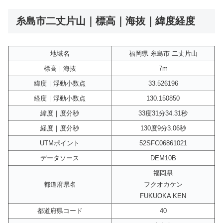
糸島市二丈片山｜標高｜海抜｜緯度経度
地域名
福岡県 糸島市 二丈片山
標高｜海抜
7m
緯度｜浮動小数点
33.526196
経度｜浮動小数点
130.150850
緯度｜度分秒
33度31分34.31秒
経度｜度分秒
130度9分3.06秒
UTMポイント
52SFC06861021
データソース
DEM10B
福岡県
都道府県名
フクオカケン
FUKUOKA KEN
都道府県コード
40