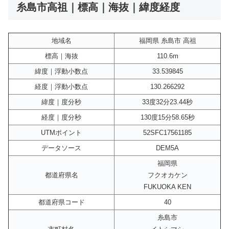
糸島市高祖｜標高｜海抜｜緯度経度
地域名
福岡県 糸島市 高祖
標高｜海抜
110.6m
緯度｜浮動小数点
33.539845
経度｜浮動小数点
130.266292
緯度｜度分秒
33度32分23.44秒
経度｜度分秒
130度15分58.65秒
UTMポイント
52SFC17561185
データソース
DEM5A
福岡県
都道府県名
フクオカケン
FUKUOKA KEN
都道府県コード
40
糸島市