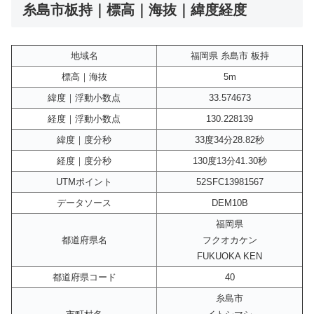
糸島市板持｜標高｜海抜｜緯度経度
地域名
福岡県 糸島市 板持
標高｜海抜
5m
緯度｜浮動小数点
33.574673
経度｜浮動小数点
130.228139
緯度｜度分秒
33度34分28.82秒
経度｜度分秒
130度13分41.30秒
UTMポイント
52SFC13981567
データソース
DEM10B
福岡県
都道府県名
フクオカケン
FUKUOKA KEN
都道府県コード
40
糸島市