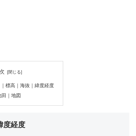
次
田｜標高｜海抜｜緯度経度
池田｜地図
緯度経度