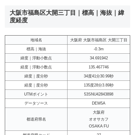
大阪市福島区大開三丁目｜標高｜海抜｜緯
度経度
地域名
大阪府 大阪市福島区 大開三丁目
標高｜海抜
-0.3m
緯度｜浮動小数点
34.691942
経度｜浮動小数点
135.467746
緯度｜度分秒
34度41分30.99秒
経度｜度分秒
135度28分3.89秒
UTMポイント
53SNU42843898
データソース
DEM5A
大阪府
都道府県名
オオサカフ
OSAKA FU