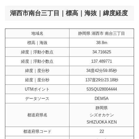
湖西市南台三丁目｜標高｜海抜｜緯度経度
地域名
静岡県 湖西市 南台三丁目
標高｜海抜
38.8m
緯度｜浮動小数点
34.716625
経度｜浮動小数点
137.489771
緯度｜度分秒
34度42分59.85秒
経度｜度分秒
137度29分23.18秒
UTMポイント
53SQU28004444
データソース
DEM5A
静岡県
都道府県名
シズオカケン
SHIZUOKA KEN
都道府県コード
22