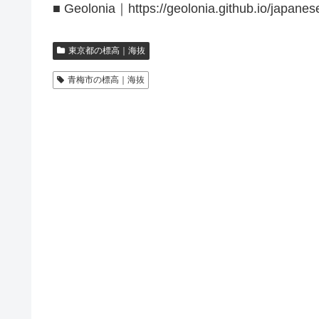
■ Geolonia｜https://geolonia.github.io/japanes
東京都の標高｜海抜
青梅市の標高｜海抜