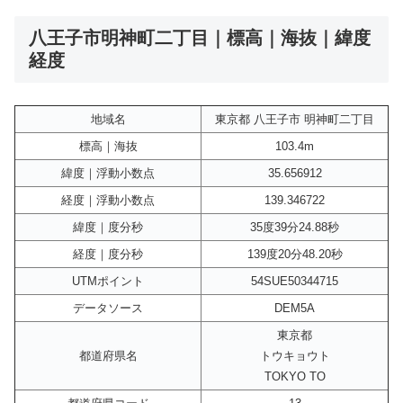
八王子市明神町二丁目｜標高｜海抜｜緯度
経度
地域名
東京都 八王子市 明神町二丁目
標高｜海抜
103.4m
緯度｜浮動小数点
35.656912
経度｜浮動小数点
139.346722
緯度｜度分秒
35度39分24.88秒
経度｜度分秒
139度20分48.20秒
UTMポイント
54SUE50344715
データソース
DEM5A
東京都
都道府県名
トウキョウト
TOKYO TO