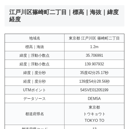
江戸川区篠崎町二丁目｜標高｜海抜｜緯度
経度
地域名
東京都 江戸川区 篠崎町二丁目
標高｜海抜
1.2m
緯度｜浮動小数点
35.706991
経度｜浮動小数点
139.907932
緯度｜度分秒
35度42分25.17秒
経度｜度分秒
139度54分28.56秒
UTMポイント
54SVE01205199
データソース
DEM5A
東京都
都道府県名
トウキョウト
TOKYO TO