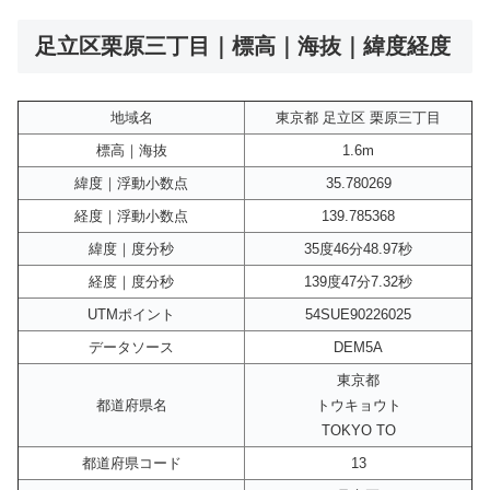
足立区栗原三丁目｜標高｜海抜｜緯度経度
地域名
東京都 足立区 栗原三丁目
標高｜海抜
1.6m
緯度｜浮動小数点
35.780269
経度｜浮動小数点
139.785368
緯度｜度分秒
35度46分48.97秒
経度｜度分秒
139度47分7.32秒
UTMポイント
54SUE90226025
データソース
DEM5A
東京都
都道府県名
トウキョウト
TOKYO TO
都道府県コード
13