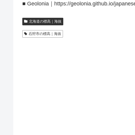
■ Geolonia｜https://geolonia.github.io/japanes
北海道の標高｜海抜
石狩市の標高｜海抜