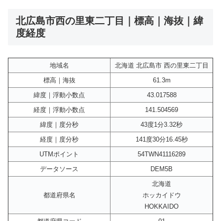
北広島市西の里東二丁目｜標高｜海抜｜緯
度経度
地域名
北海道 北広島市 西の里東二丁目
標高｜海抜
61.3m
緯度｜浮動小数点
43.017588
経度｜浮動小数点
141.504569
緯度｜度分秒
43度1分3.32秒
経度｜度分秒
141度30分16.45秒
UTMポイント
54TWN41116289
データソース
DEM5B
北海道
都道府県名
ホッカイドウ
HOKKAIDO