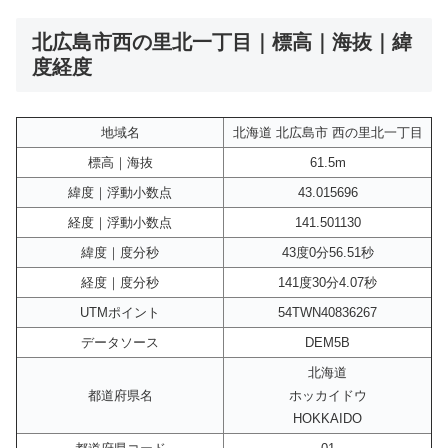
北広島市西の里北一丁目｜標高｜海抜｜緯
度経度
地域名
北海道 北広島市 西の里北一丁目
標高｜海抜
61.5m
緯度｜浮動小数点
43.015696
経度｜浮動小数点
141.501130
緯度｜度分秒
43度0分56.51秒
経度｜度分秒
141度30分4.07秒
UTMポイント
54TWN40836267
データソース
DEM5B
北海道
都道府県名
ホッカイドウ
HOKKAIDO