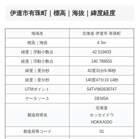
伊達市有珠町｜標高｜海抜｜緯度経度
地域名
北海道 伊達市 有珠町
標高｜海抜
4.3m
緯度｜浮動小数点
42.519433
経度｜浮動小数点
140.788650
緯度｜度分秒
42度31分9.96秒
経度｜度分秒
140度47分19.14秒
UTMポイント
54TVN82630747
データソース
DEM5A
北海道
都道府県名
ホッカイドウ
HOKKAIDO
都道府県コード
01