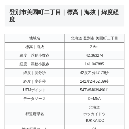
登別市美園町二丁目｜標高｜海抜｜緯度経
度
地域名
北海道 登別市 美園町二丁目
標高｜海抜
2.6m
緯度｜浮動小数点
42.363274
経度｜浮動小数点
141.047885
緯度｜度分秒
42度21分47.79秒
経度｜度分秒
141度2分52.39秒
UTMポイント
54TWM03949011
データソース
DEM5A
北海道
都道府県名
ホッカイドウ
HOKKAIDO