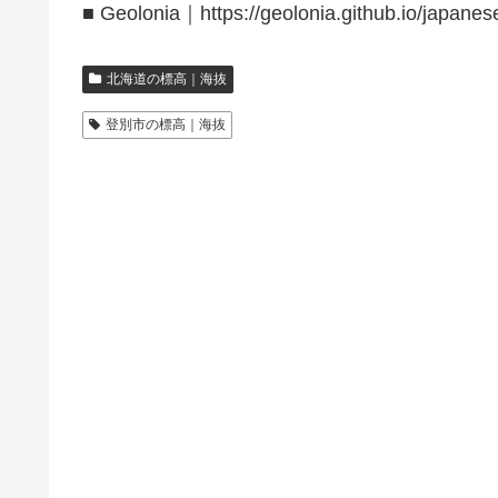
■ Geolonia｜https://geolonia.github.io/japanes
北海道の標高｜海抜
登別市の標高｜海抜