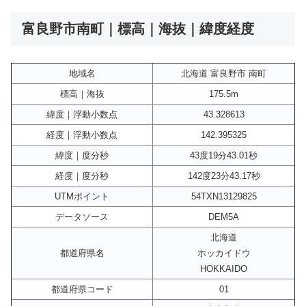
富良野市南町｜標高｜海抜｜緯度経度
地域名
北海道 富良野市 南町
標高｜海抜
175.5m
緯度｜浮動小数点
43.328613
経度｜浮動小数点
142.395325
緯度｜度分秒
43度19分43.01秒
経度｜度分秒
142度23分43.17秒
UTMポイント
54TXN13129825
データソース
DEM5A
北海道
都道府県名
ホッカイドウ
HOKKAIDO
都道府県コード
01